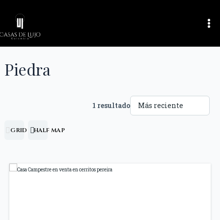
Ir
Ma
al
Me
contenido
Piedra
1 resultado
GRID
HALF MAP