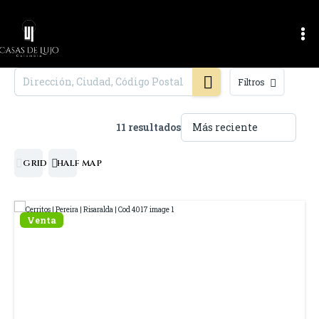
Ir
Ma
al
Me
contenido
Filtros
11 resultados
GRID
HALF MAP
Venta